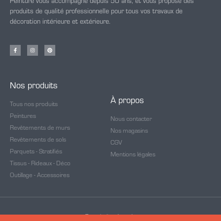
Peinture vous accompagne depuis 50 ans, et vous propose des
produits de qualité professionnelle pour tous vos travaux de
décoration intérieure et extérieure.
Nos produits
À propos
Tous nos produits
Peintures
Nous contacter
Revêtements de murs
Nos magasins
Revêtements de sols
CGV
Parquets - Stratifiés
Mentions légales
Tissus - Rideaux - Déco
Outillage - Accessoires
Tous droits réservés