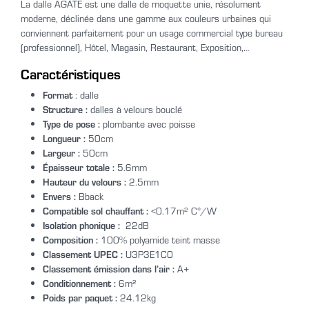
La dalle AGATE est une dalle de moquette unie, résolument
moderne, déclinée dans une gamme aux couleurs urbaines qui
conviennent parfaitement pour un usage commercial type bureau
(professionnel), Hôtel, Magasin, Restaurant, Exposition,…
Caractéristiques
Format
: dalle
Structure :
dalles à velours bouclé
Type de pose :
plombante avec poisse
Longueur :
50cm
Largeur :
50cm
Épaisseur totale :
5.6mm
Hauteur du velours :
2.5mm
Envers :
Bback
Compatible sol chauffant :
<0.17m² C°/W
Isolation phonique :
22dB
Composition :
100% polyamide teint masse
Classement UPEC :
U3P3E1C0
Classement émission dans l’air :
A+
Conditionnement :
6m²
Poids par paquet :
24.12kg