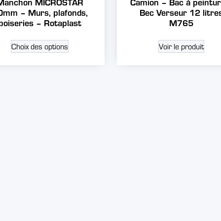
Manchon MICROSTAR
Camion – Bac à peintur
0mm – Murs, plafonds,
Bec Verseur 12 litre
boiseries – Rotaplast
M765
Choix des options
Voir le produit