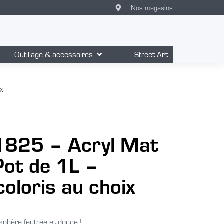
Nos magasins
Outillage & accessoires
Street Art
x
1825 – Acryl Mat
Pot de 1L –
coloris au choix
sphère feutrée et douce !