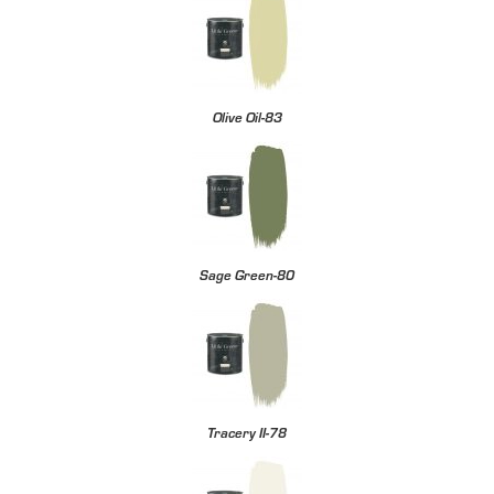
Olive Oil-83
Sage Green-80
Tracery II-78