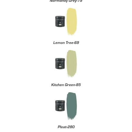
Normandy Grey-79
Lemon Tree-69
Kitchen Green-85
Pleat-280