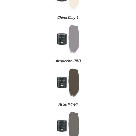
China Clay-1
Arquerite-250
Attic II-144