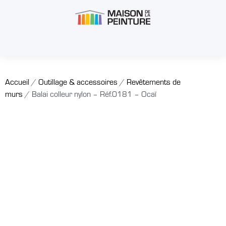
Accueil
/
Outillage & accessoires
/
Revêtements de
murs
/ Balai colleur nylon – Réf.0181 – Ocaï